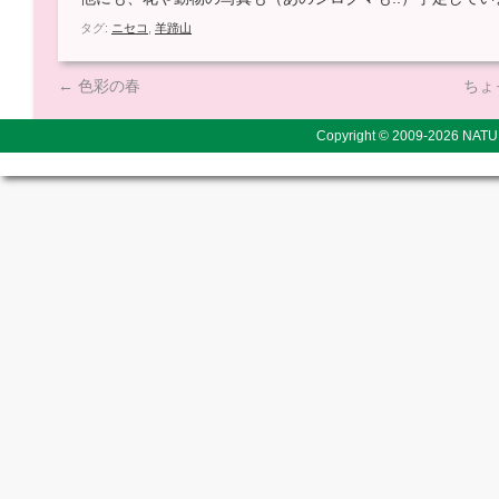
タグ:
ニセコ
,
羊蹄山
←
色彩の春
ちょ
Copyright © 2009-2026
NATU
replique
montre
suisse
replique
montres
de
luxe
Imitation
montre
de
luxe
Imitazioni
orologi
italia
futbalove
dresy