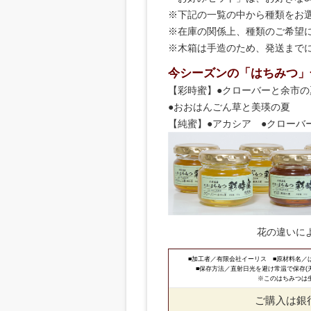
※下記の一覧の中から種類をお
※在庫の関係上、種類のご希望
※木箱は手造のため、発送まで
今シーズンの「はちみつ」一
【彩時蜜】●クローバーと余市の
●おおはんごん草と美瑛の夏
【純蜜】●アカシア ●クローバ
花の違いに
■加工者／有限会社イーリス ■原材料名／は
■保存方法／直射日光を避け常温で保存(
※このはちみつは
ご購入は銀