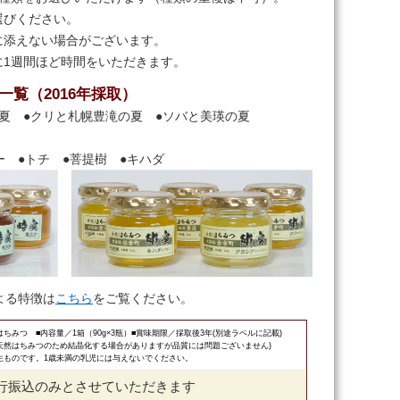
選びください。
に添えない場合がございます。
に1週間ほど時間をいただきます。
覧（2016年採取）
夏 ●クリと札幌豊滝の夏 ●ソバと美瑛の夏
ー ●トチ ●菩提樹 ●キハダ
よる特徴は
こちら
をご覧ください。
ちみつ ■内容量／1箱（90g×3瓶）■賞味期限／採取後3年(別途ラベルに記載)
天然はちみつのため結晶化する場合がありますが品質には問題ございません)
生ものです。1歳未満の乳児には与えないでください。
行振込のみとさせていただきます